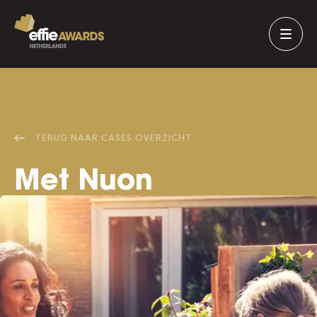
TERUG NAAR
CASES
OVERZICHT
Met Nuon
zonnepanelen
huren haalt
Nederland meer uit
de zon