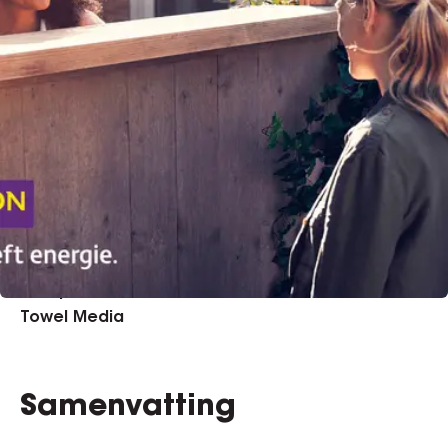
GEDRAGSCAMPAGNES KORT
- EFFIE AWARDS
2018
OPDRACHTGEVER
NUON
BUREAU
Lemon Scented Tea
Universal Media
iProspect
Towel Media
Samenvatting