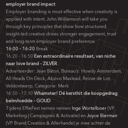
employer brand impact
Employer branding is most effective when creativity is
applied with intent. John Williamson will take you
through key principles that show how structured,
insight‑led creative drives stronger engagement, trust
and long‑term employer brand preference.
16:00 - 16:20
Break
16:20 - 16:50
Een extraordinaire resultaat, van niche
naar love brand - ZILVER
Adverteerder: Jean Bâton, Bureau’s: Howdy Amsterdam,
All Heads On Deck, Abovo Maxlead, Revue de Lot,
Veldontwerp
,
Categorie: Merk
16:50 - 17:10
Whamster! Dé kersthit die koopgedrag
beïnvloedde - GOUD
Tijdens EffieFest nemen nemen
Inge Wortelboer
(VP
Marketing | Campagnes & Activatie) en
Joyce Bierman
(VP Brand Creation & Allerhande) je mee achter de