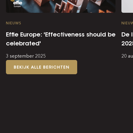
NIEUWS
NIEU
Effie Europe: 'Effectiveness should be
De 
celebrated'
202
3 september 2025
20 a
BEKIJK ALLE BERICHTEN