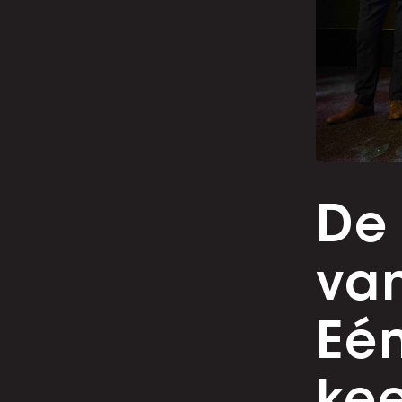
De 
van
Eé
kee