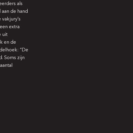
erders als
d aan de hand
 vakjury’s
een extra
 uit
ek en de
ddelhoek: “De
d. Soms zijn
aantal