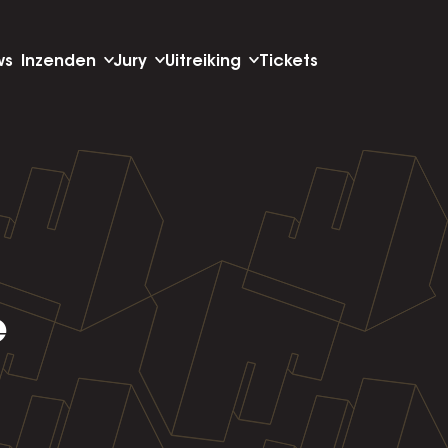
ws
Inzenden
Jury
Uitreiking
Tickets
e