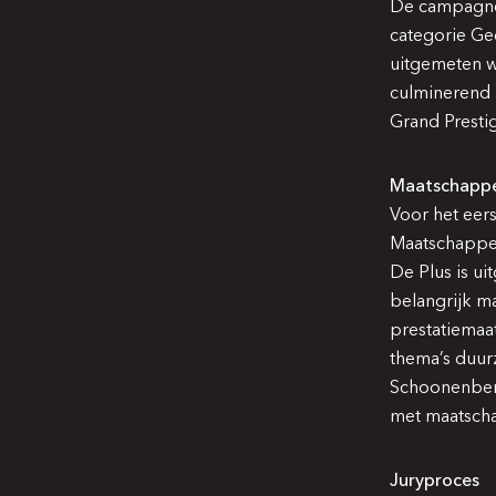
De campagne 
categorie Ge
uitgemeten w
culminerend 
Grand Prestig
Maatschappel
Voor het eer
Maatschappel
De Plus is u
belangrijk m
prestatiemaa
thema’s duur
Schoonenberg
met maatscha
Juryproces