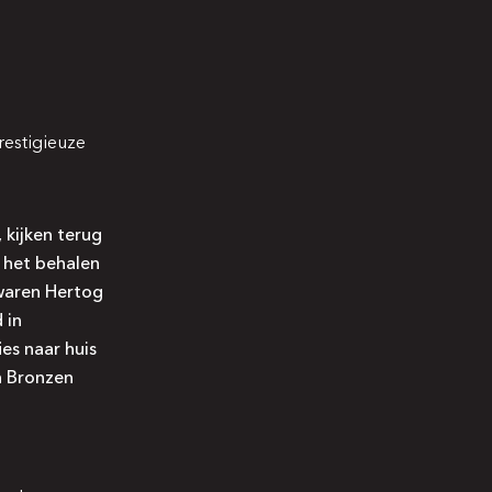
restigieuze
 kijken terug
r het behalen
waren Hertog
 in
es naar huis
n Bronzen