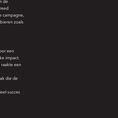
n de
breed
ige campagne,
bieren zoals
voor een
ke impact.
 raakte een
ak die de
ieel succes