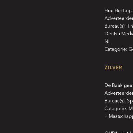
Hoe Hertog J
Adverteerder
Bureau(s): T
Dentsu Media
NL
Categorie: G
ZILVER
De Baak geef
Adverteerder
Bureau(s): S
Categorie: M
+ Maatschapp