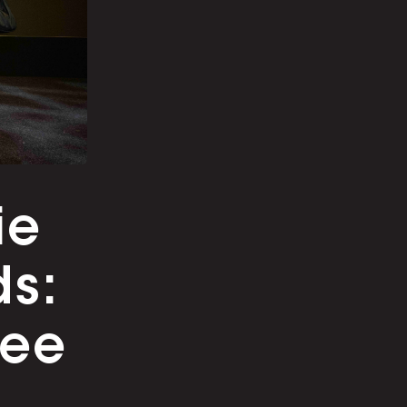
ie
ds:
wee