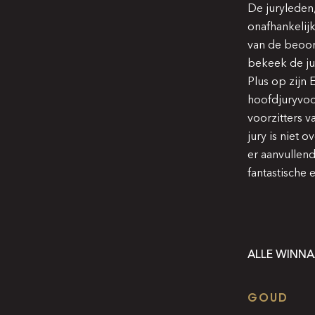
De juryleden
onafhankelij
van de beoor
bekeek de ju
Plus op zijn 
hoofdjuryvoor
voorzitters v
jury is niet 
er aanvullend
fantastische 
ALLE WINNA
GOUD