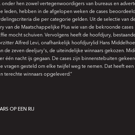
, onder hen zowel vertegenwoordigers van bureaus en adverte
ke leden, hebben in de afgelopen weken de cases beoordeel
delingscriteria die per
categorie
gelden. Uit de selectie van de
ry van de Maatschappelijke Plus wie van de bekroonde cases 
Effie mocht schuiven. Vervolgens heeft de hoofdjury, bestaande
zitter Alfred Levi, onafhankelijk hoofdjurylid Hans Middelho
an de zeven deeljury's, de uiteindelijke winnaars gekozen. Mi
over één nacht ijs gegaan. De cases zijn binnenstebuiten gekeer
e vragen gesteld om elke twijfel weg te nemen. Dat heeft een 
en terechte winnaars opgeleverd.”
ARS OP EEN RIJ