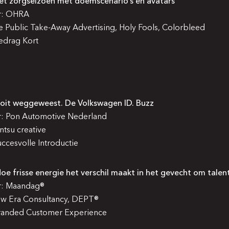
t zorgseizoen met doemscenario’s en avatars
r: OHRA
oe Public Take-Away Advertising, Holy Fools, Colorbleed
edrag Kort
oit weggeweest. De Volkswagen ID. Buzz
r: Pon Automotive Nederland
ntsu creative
ccesvolle Introductie
e frisse energie het verschil maakt in het gevecht om talen
r: Maandag®
ew Era Consultancy, DEPT®
Branded Customer Experience