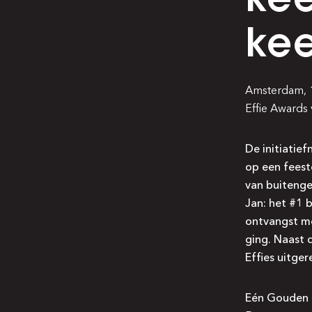
kee
Amsterdam, 1
Effie Awards 
De initiatie
op een feeste
van buitenge
Jan: het #1 
ontvangst mo
ging. Naast 
Effies uitgere
Eén Gouden 