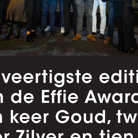
veertigste edit
 de Effie Awar
n keer Goud, t
r Zilver en tien