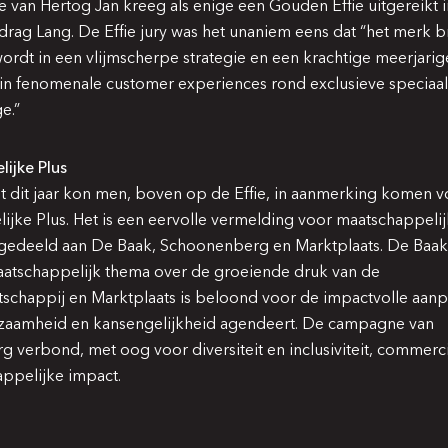
van Hertog Jan kreeg als enige een Gouden Effie uitgereikt i
drag Lang. De Effie jury was het unaniem eens dat “het merk 
ordt in een vlijmscherpe strategie en een krachtige meerjar
in fenomenale customer experiences rond exclusieve speciaal
e.”
ijke Plus
st dit jaar kon men, boven op de Effie, in aanmerking komen 
ijke Plus
. Het is een eervolle vermelding voor maatschappelij
itgedeeld aan De Baak, Schoonenberg en Marktplaats. De Baak
aatschappelijk thema over de groeiende druk van de
tschappij en Marktplaats is beloond voor de impactvolle aanp
zaamheid en kansengelijkheid agendeert. De campagne van
 verbond, met oog voor diversiteit en inclusiviteit, commerc
ppelijke impact.