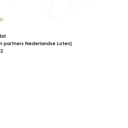
AU
dal
n partners Nederlandse Loterij
H2