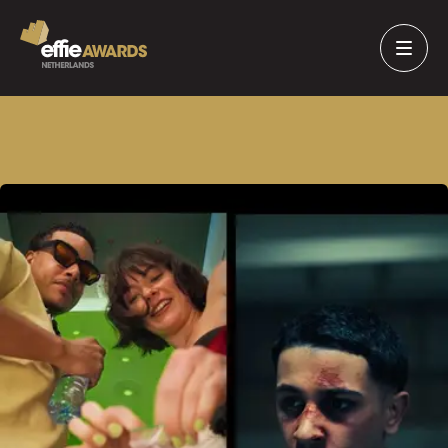
TERUG NAAR
CASES
OVERZICHT
Denormalisering
drugsgebruik
Rotterdam
MAATSCHAPPELIJKE IMPACT
- EFFIE AWARDS
2025