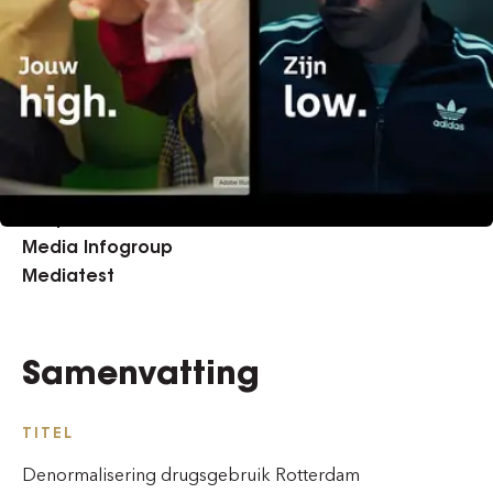
OPDRACHTGEVER
Gemeente Rotterdam
BUREAU
0to9
Zuiver Media
Kaaps Film
Media Infogroup
Mediatest
Samenvatting
TITEL
Denormalisering drugsgebruik Rotterdam