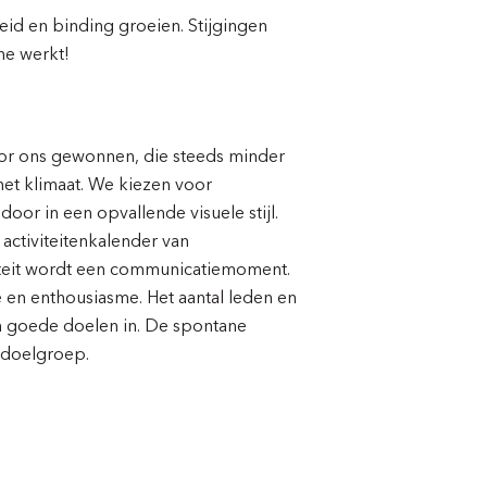
id en binding groeien. Stijgingen
ne werkt!
r ons gewonnen, die steeds minder
et klimaat. We kiezen voor
oor in een opvallende visuele stijl.
ctiviteitenkalender van
viteit wordt een communicatiemoment.
 en enthousiasme. Het aantal leden en
an goede doelen in. De spontane
 doelgroep.