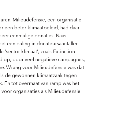
ren. Milieudefensie, een organisatie
or een beter klimaatbeleid, had daar
 meer eenmalige donaties. Naast
et een daling in donateursaantallen
‘sector klimaat’, zoals Extinction
id op, door veel negatieve campagnes,
e. Wrang voor Milieudefensie was dat
oals de gewonnen klimaatzaak tegen
rk. En tot overmaat van ramp was het
 voor organisaties als Milieudefensie