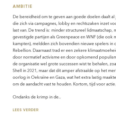
AMBITIE
De bereidheid om te geven aan goede doelen daalt al ja
die zich via campagnes, lobby en rechtszaken inzet vo
last van. De trend is: minder structureel lidmaatschap,
gevestigde partijen als Greenpeace en WNF (die ook m
kampten), meldden zich bovendien nieuwe spelers in de 
Rebellion. Daarnaast trad er een zekere klimaatmoehe
door normatief activisme en door opkomend populism
de organisatie wel grote successen wist te behalen, z
Shell in 2021, maar dat dit amper afstraalde op het me
oorlog in Oekraïne en Gaza, wat het extra lastig maakte
om de aandacht vast te houden. Kortom, tijd voor actie.
Ondanks de krimp in de...
LEES VERDER