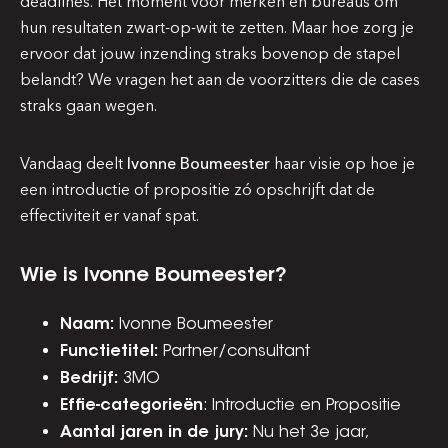
deadlines. Hét moment voor merken en bureaus om
hun resultaten zwart-op-wit te zetten. Maar hoe zorg je
ervoor dat jouw inzending straks bovenop de stapel
belandt? We vragen het aan de voorzitters die de cases
straks gaan wegen.
Vandaag deelt
Ivonne Boumeester
haar visie op hoe je
een introductie of propositie zó opschrijft dat de
effectiviteit er vanaf spat.
Wie is Ivonne Boumeester?
Naam:
Ivonne Boumeester
Functietitel:
Partner/consultant
Bedrijf:
3MO
Effie-categorieën
: Introductie en Propositie
Aantal jaren in de jury:
Nu het 3e jaar,