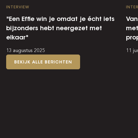
INTERVIEW
INTE
"Een Effie win je omdat je écht iets
Van
bijzonders hebt neergezet met
met
elkaar"
pro
13 augustus 2025
11 ju
BEKIJK ALLE BERICHTEN