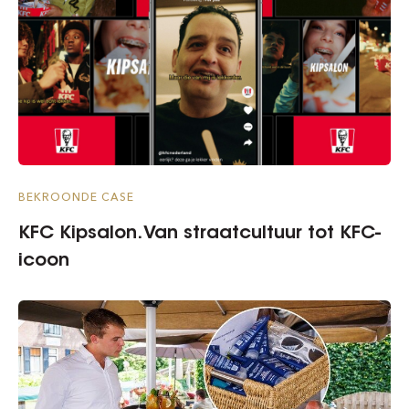
BEKROONDE CASE
KFC Kipsalon. Van straatcultuur tot KFC-
icoon